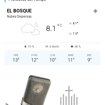
EL BOSQUE
Nubes Dispersas
°
8.1
°
C
8.1
°
7.3
70 %
0.9kmh
48 %
SÁB
DOM
LUN
MAR
MIÉ
13
°
12
°
10
°
11
°
9
°