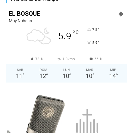
EL BOSQUE
Muy Nuboso
°
7.5
°
C
5.9
°
5.9
78 %
1.3kmh
66 %
SÁB
DOM
LUN
MAR
MIÉ
11
°
12
°
10
°
10
°
14
°