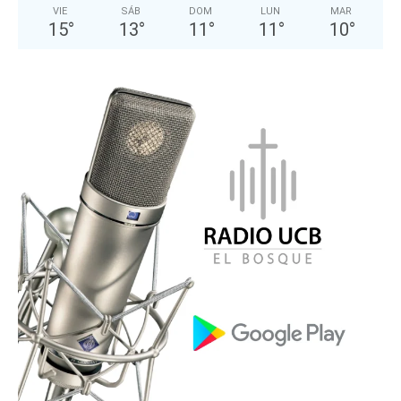
VIE
SÁB
DOM
LUN
MAR
15
°
13
°
11
°
11
°
10
°