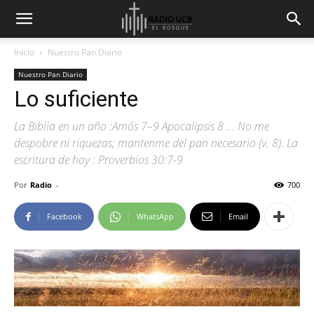
Inicio
Nuestro Pan Diario
Nuestro Pan Diario
Lo suficiente
La Biblia en un año :Amós 7–9 Apocalipsis 8 … No me
despobre ni riquezas; mantenme del pan necesario (v. 8). La
escritura de hoy : Proverbios 30:7-9
Por
Radio
-
700
Facebook
WhatsApp
Email