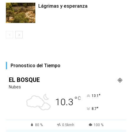
Lágrimas y esperanza
Pronostico del Tiempo
EL BOSQUE
Nubes
°
13.1
°
C
10.3
°
8.7
80 %
0.5kmh
100 %