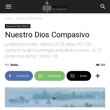
Inicio
Nuestro Pan Diario
Nuestro Pan Diario
Nuestro Dios Compasivo
La Biblia en un año : Génesis 33–35 Mateo 10: 1-20 …
Contra la ira de mis enemigos extenderás tu mano… (v. 7).
La escritura de hoy : Salmo 138
Por
Radio
-
684
Facebook
WhatsApp
Email