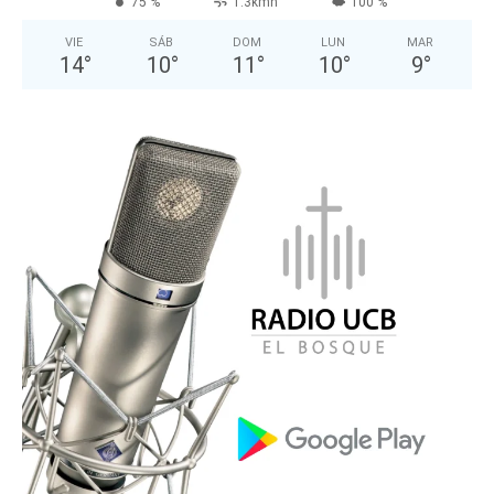
75 %
1.3kmh
100 %
VIE
SÁB
DOM
LUN
MAR
14
°
10
°
11
°
10
°
9
°