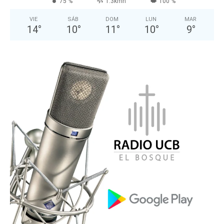
75 %
1.3kmh
100 %
VIE
SÁB
DOM
LUN
MAR
14
°
10
°
11
°
10
°
9
°