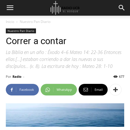
Inicio
Nuestro Pan Diario
Nuestro Pan Diario
Correr a contar
La Biblia en un año : Éxodo 4–6 Mateo 14: 22-36 Entonces
ellas […] estaban corriendo a dar las nuevas a sus
discípulos… (v. 8). La escritura de hoy : Mateo 28: 1-10
Por
Radio
-
677
Facebook
WhatsApp
Email