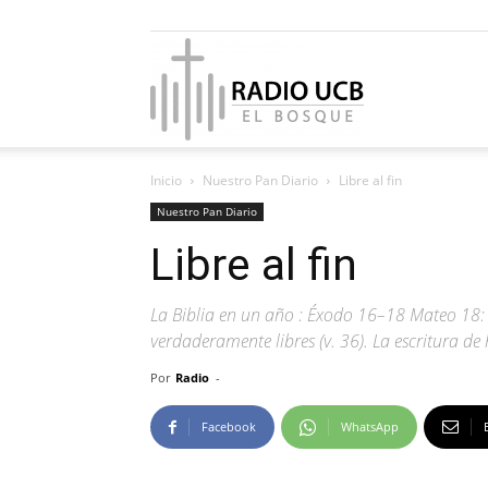
Radio
Inicio
Nuestro Pan Diario
Libre al fin
UCB
Nuestro Pan Diario
Libre al fin
La Biblia en un año : Éxodo 16–18 Mateo 18: 1-2
El
verdaderamente libres (v. 36). La escritura de
Por
Radio
-
Facebook
WhatsApp
Bosque