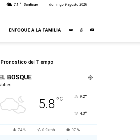
C
7.1
domingo 9 agosto 2026
Santiago
ENFOQUE A LA FAMILIA
Pronostico del Tiempo
EL BOSQUE
Nubes
°
9.2
°
C
5.8
°
4.3
74 %
0.9kmh
97 %