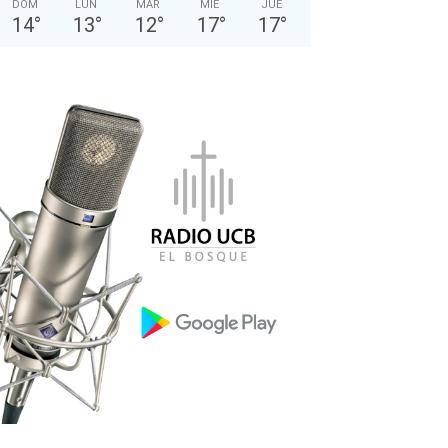
DOM
LUN
MAR
MIÉ
JUE
14
°
13
°
12
°
17
°
17
°