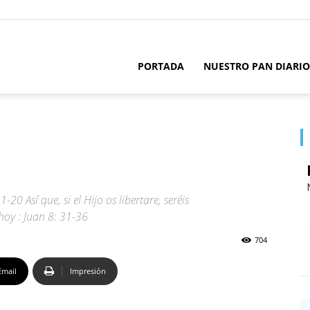
PORTADA
NUESTRO PAN DIARIO
0 Así que, si el Hijo os libertare, seréis
 hoy : Juan 8: 31-36
704
Email
Impresión