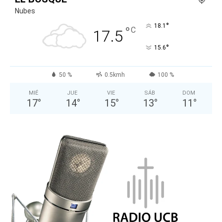
Nubes
°
18.1
°
C
17.5
°
15.6
50 %
0.5kmh
100 %
MIÉ
JUE
VIE
SÁB
DOM
17
°
14
°
15
°
13
°
11
°