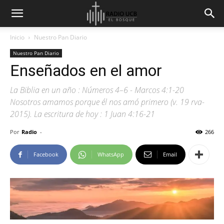
Inicio
Nuestro Pan Diario
Nuestro Pan Diario
Enseñados en el amor
La Biblia en un año : Números 4–6 - Marcos 4:1-20
Nosotros amamos porque él nos amó primero (v. 19 rva-
2015). La escritura de hoy : 1 Juan 4:16-21
Por
Radio
-
266
Facebook
WhatsApp
Email