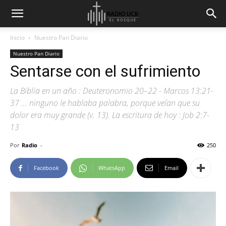
Inicio
Nuestro Pan Diario
Nuestro Pan Diario
Sentarse con el sufrimiento
La Biblia en un año : Deuteronomio 20–22 - Marcos 13:21-
37 … ninguno le hablaba palabra, porque veían que su
dolor era muy grande (v. 13). La escritura de hoy : Job 2:7-
13
Por
Radio
-
250
Facebook
WhatsApp
Email