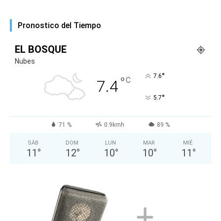
Pronostico del Tiempo
EL BOSQUE
Nubes
°
7.6
°
C
7.4
°
5.7
71 %
0.9kmh
89 %
SÁB
DOM
LUN
MAR
MIÉ
11
°
12
°
10
°
10
°
11
°