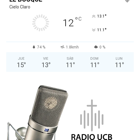
Cielo Claro
°
13.1
°
C
12
°
11.1
74 %
1.8kmh
0 %
JUE
VIE
SÁB
DOM
LUN
15
°
13
°
11
°
11
°
11
°