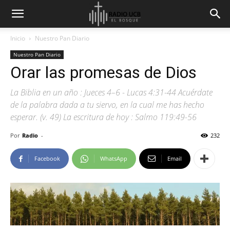
Inicio
Nuestro Pan Diario
Nuestro Pan Diario
Orar las promesas de Dios
La Biblia en un año : Jueces 4–6 - Lucas 4:31-44 Acuérdate
de la palabra dada a tu siervo, en la cual me has hecho
esperar. (v. 49) La escritura de hoy : Salmo 119:49-56
Por
Radio
-
232
Facebook
WhatsApp
Email