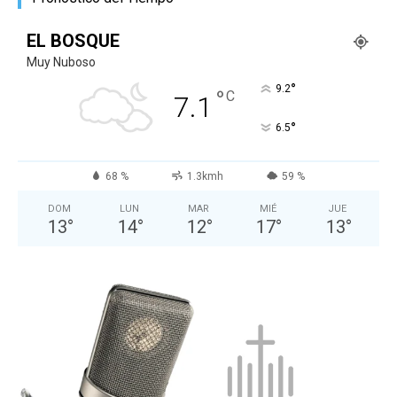
EL BOSQUE
Muy Nuboso
°
9.2
°
C
7.1
°
6.5
68 %
1.3kmh
59 %
DOM
LUN
MAR
MIÉ
JUE
13
°
14
°
12
°
17
°
13
°