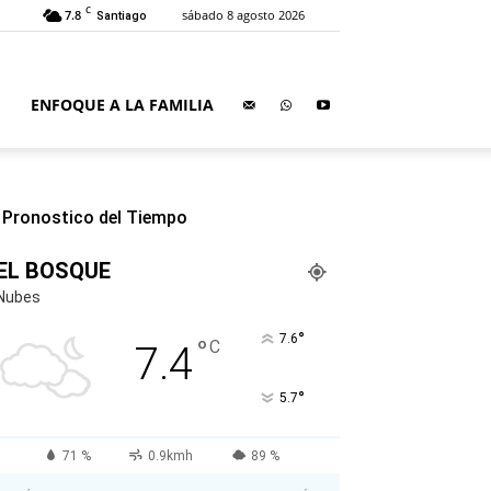
C
7.8
sábado 8 agosto 2026
Santiago
ENFOQUE A LA FAMILIA
Pronostico del Tiempo
EL BOSQUE
Nubes
°
7.6
°
C
7.4
°
5.7
71 %
0.9kmh
89 %