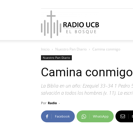
Radio
Inicio
Nuestro Pan Diario
Camina conmigo
UCB
Nuestro Pan Diario
Camina conmigo
La Biblia en un año: Ezequiel 33–34 1 Pedro 
El
salvación a todos los hombres (v. 11). La escr
Por
Radio
-
Facebook
WhatsApp
Bosque