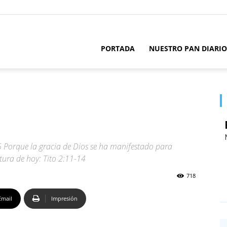
PORTADA
NUESTRO PAN DIARIO
5 Porque la gracia de Dios se ha manifestado para
itura de hoy: Tito 2:11-14
718
Email
Impresión