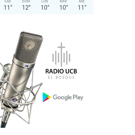
SÁB
DOM
LUN
MAR
MIÉ
11
°
12
°
10
°
10
°
11
°