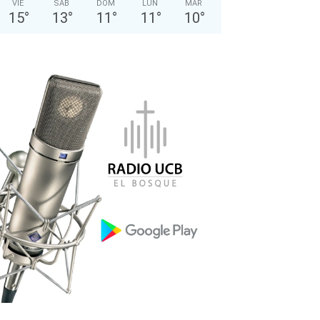
VIE
SÁB
DOM
LUN
MAR
15
°
13
°
11
°
11
°
10
°