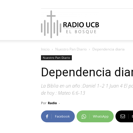
Radio
Inicio
Nuestro Pan Diario
Dependencia diaria
UCB
Nuestro Pan Diario
Dependencia diar
La Biblia en un año :Daniel 1–2 1 Juan 4 El pa
El
de hoy : Mateo 6:6-13
Por
Radio
-
Facebook
WhatsApp
Bosque