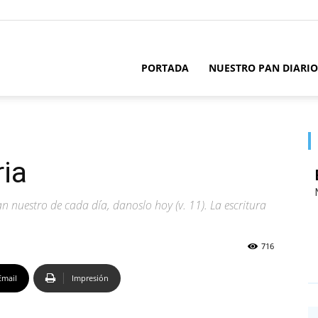
PORTADA
NUESTRO PAN DIARIO
ia
n nuestro de cada día, danoslo hoy (v. 11). La escritura
716
Email
Impresión