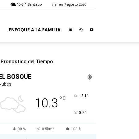
C
10.6
viernes 7 agosto 2026
Santiago
ENFOQUE A LA FAMILIA
Pronostico del Tiempo
EL BOSQUE
Nubes
°
13.1
°
C
10.3
°
8.7
80 %
0.5kmh
100 %