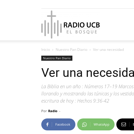
Radio
Inicio
Nuestro Pan Diario
Ver una necesidad
UCB
Nuestro Pan Diario
Ver una necesid
La Biblia en un año : Números 17–19 Marcos 6
El
llorando y mostrando las túnicas y los vestid
escritura de hoy : Hechos 9:36-42
Por
Radio
-
Bosque
Facebook
WhatsApp