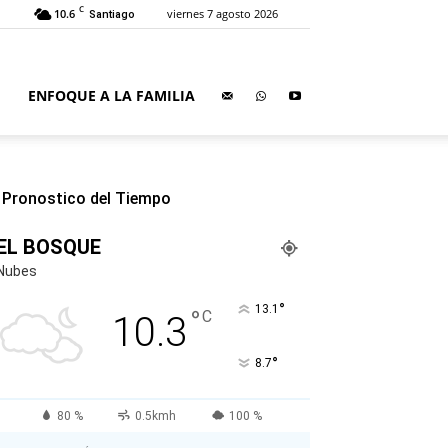
C
10.6
viernes 7 agosto 2026
Santiago
ENFOQUE A LA FAMILIA
Pronostico del Tiempo
EL BOSQUE
Nubes
°
13.1
°
C
10.3
°
8.7
80 %
0.5kmh
100 %