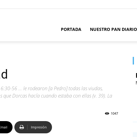
PORTADA
NUESTRO PAN DIARIO
ad
:30-56 … le rodearon [a Pedro] todas las viudas,
os que Dorcas hacía cuando estaba con ellas (v. 39). La
1047
Email
Impresión