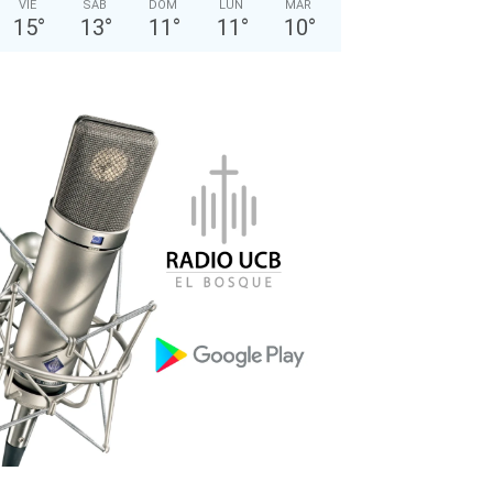
VIE
SÁB
DOM
LUN
MAR
15
°
13
°
11
°
11
°
10
°