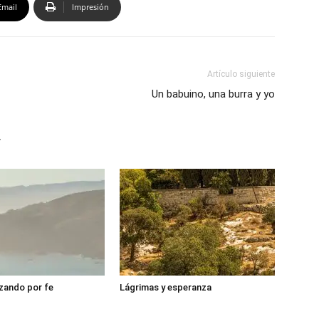
Email
Impresión
Artículo siguiente
Un babuino, una burra y yo
r
zando por fe
Lágrimas y esperanza