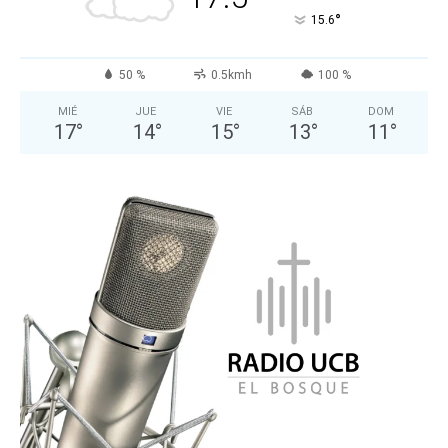
°
15.6
50 %
0.5kmh
100 %
MIÉ
JUE
VIE
SÁB
DOM
17
°
14
°
15
°
13
°
11
°