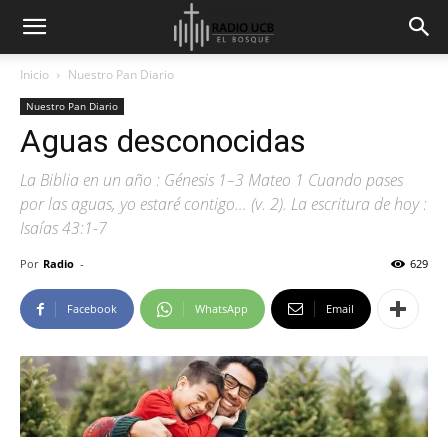
Inicio
Nuestro Pan Diario
Nuestro Pan Diario
Aguas desconocidas
La Biblia en un año : Génesis 1–3 Mateo 1 Cuando pases
por las aguas, yo estaré contigo… (v. 2). La escritura de hoy :
Isaías 43:1-7
Por
Radio
-
629
Facebook
WhatsApp
Email