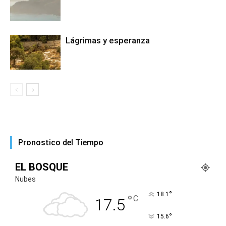
Lágrimas y esperanza
Pronostico del Tiempo
EL BOSQUE
Nubes
°
18.1
°
C
17.5
°
15.6