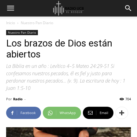
Inicio
Nuestro Pan Diario
Nuestro Pan Diario
Los brazos de Dios están
abiertos
La Biblia en un año : Levítico 4–5 Mateo 24:29-51 Si
confesamos nuestros pecados, él es fiel y justo para
perdonar nuestros pecados… (v. 9). La escritura de hoy : 1
Juan 1:5-10
Por
Radio
-
704
Facebook
WhatsApp
Email