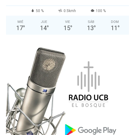
50 %
0.5kmh
100 %
MIÉ
JUE
VIE
SÁB
DOM
17
°
14
°
15
°
13
°
11
°