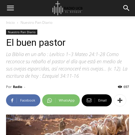
Inicio
Nuestro Pan Diario
Nuestro Pan Diario
El buen pastor
La Biblia en un año : Levítico 1–3 Mateo 24:1-28 Como
reconoce su rebaño el pastor el día que está en medio de
sus ovejas esparcidas, así reconoceré mis ovejas… (v. 12). La
escritura de hoy : Ezequiel 34:11-16
Por
Radio
-
697
Facebook
WhatsApp
Email