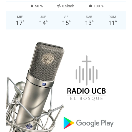
50 %
0.5kmh
100 %
MIÉ
JUE
VIE
SÁB
DOM
17
°
14
°
15
°
13
°
11
°