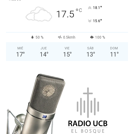
°
18.1
°
C
17.5
°
15.6
50 %
0.5kmh
100 %
MIÉ
JUE
VIE
SÁB
DOM
17
°
14
°
15
°
13
°
11
°