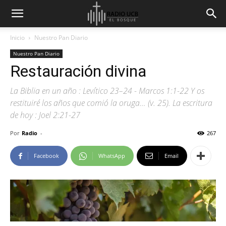
Inicio
Nuestro Pan Diario
Nuestro Pan Diario
Restauración divina
La Biblia en un año : Levítico 23–24 - Marcos 1:1-22 Y os
restituiré los años que comió la oruga… (v. 25). La escritura
de hoy : Joel 2:21-27
Por
Radio
-
267
Facebook
WhatsApp
Email