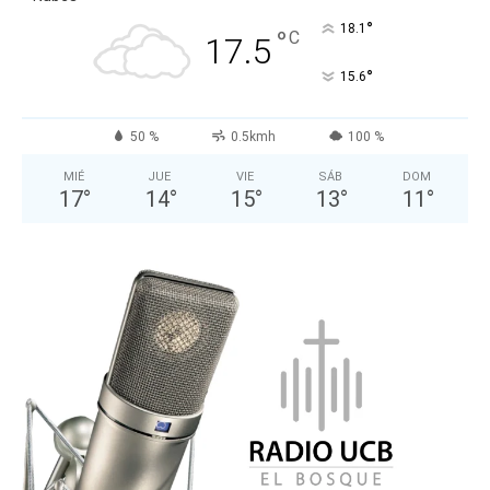
°
18.1
°
C
17.5
°
15.6
50 %
0.5kmh
100 %
MIÉ
JUE
VIE
SÁB
DOM
17
°
14
°
15
°
13
°
11
°