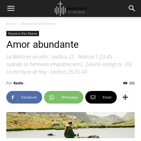
Inicio
Nuestro Pan Diario
Nuestro Pan Diario
Amor abundante
La Biblia en un año : Levítico 25 - Marcos 1:23-45 …
cuando tu hermano empobreciere […] vivirá contigo (v. 35).
La escritura de hoy : Levítico 25:35-43
Por
Radio
-
266
Facebook
WhatsApp
Email