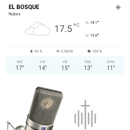
EL BOSQUE
Nubes
°
18.1
°
C
17.5
°
15.6
50 %
0.5kmh
100 %
MIÉ
JUE
VIE
SÁB
DOM
17
°
14
°
15
°
13
°
11
°