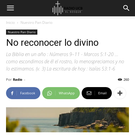
Inicio
Nuestro Pan Diario
Nuestro Pan Diario
No reconocer lo divino
La Biblia en un año : Números 9–11 - Marcos 5:1-20 …
como escondimos de él el rostro, lo menospreciamos y no
lo estimamos. (v. 3) La escritura de hoy : Isaías 53:1-6
Por
Radio
-
260
Facebook
WhatsApp
Email