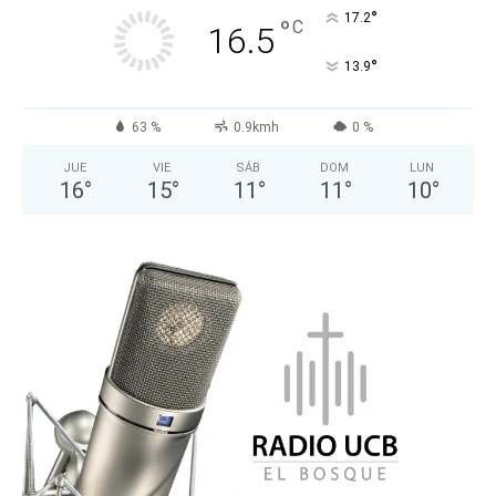
°
17.2
°
C
16.5
°
13.9
63 %
0.9kmh
0 %
JUE
VIE
SÁB
DOM
LUN
16
°
15
°
11
°
11
°
10
°