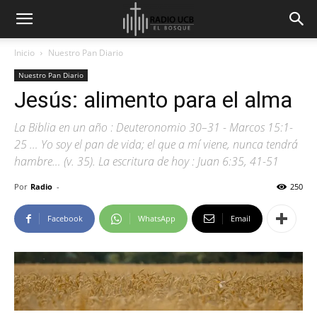
Inicio
Nuestro Pan Diario
Nuestro Pan Diario
Jesús: alimento para el alma
La Biblia en un año : Deuteronomio 30–31 - Marcos 15:1-
25 … Yo soy el pan de vida; el que a mí viene, nunca tendrá
hambre… (v. 35). La escritura de hoy : Juan 6:35, 41-51
Por
Radio
-
250
Facebook
WhatsApp
Email