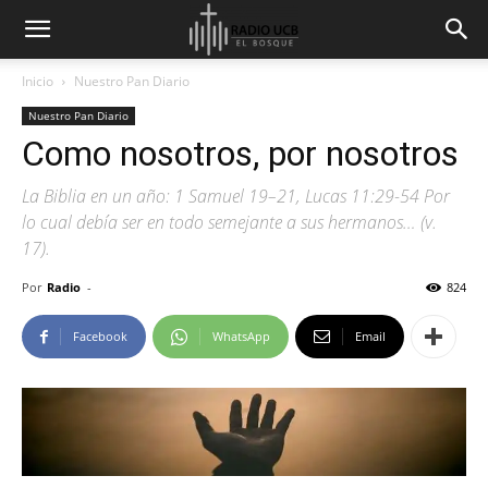
Inicio
Nuestro Pan Diario
Nuestro Pan Diario
Como nosotros, por nosotros
La Biblia en un año: 1 Samuel 19–21, Lucas 11:29-54 Por
lo cual debía ser en todo semejante a sus hermanos… (v.
17).
Por
Radio
-
824
Facebook
WhatsApp
Email