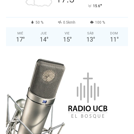
°
15.6
50 %
0.5kmh
100 %
MIÉ
JUE
VIE
SÁB
DOM
17
°
14
°
15
°
13
°
11
°