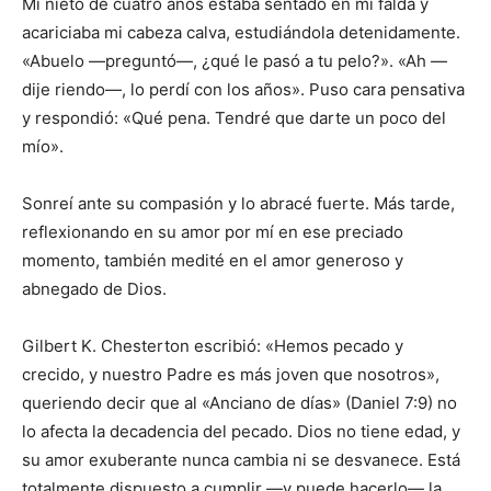
Mi nieto de cuatro años estaba sentado en mi falda y
acariciaba mi cabeza calva, estudiándola detenidamente.
«Abuelo —preguntó—, ¿qué le pasó a tu pelo?». «Ah —
dije riendo—, lo perdí con los años». Puso cara pensativa
y respondió: «Qué pena. Tendré que darte un poco del
mío».
Sonreí ante su compasión y lo abracé fuerte. Más tarde,
reflexionando en su amor por mí en ese preciado
momento, también medité en el amor generoso y
abnegado de Dios.
Gilbert K. Chesterton escribió: «Hemos pecado y
crecido, y nuestro Padre es más joven que nosotros»,
queriendo decir que al «Anciano de días» (Daniel 7:9) no
lo afecta la decadencia del pecado. Dios no tiene edad, y
su amor exuberante nunca cambia ni se desvanece. Está
totalmente dispuesto a cumplir —y puede hacerlo— la