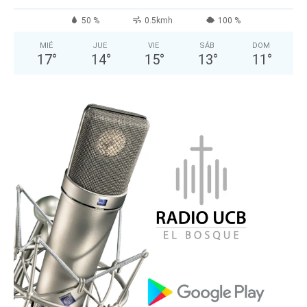
50 %
0.5kmh
100 %
MIÉ
JUE
VIE
SÁB
DOM
17
°
14
°
15
°
13
°
11
°