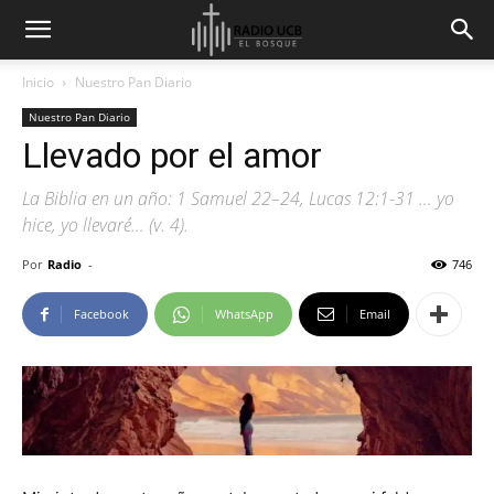
Inicio
Nuestro Pan Diario
Nuestro Pan Diario
Llevado por el amor
La Biblia en un año: 1 Samuel 22–24, Lucas 12:1-31 … yo
hice, yo llevaré… (v. 4).
Por
Radio
-
746
Facebook
WhatsApp
Email