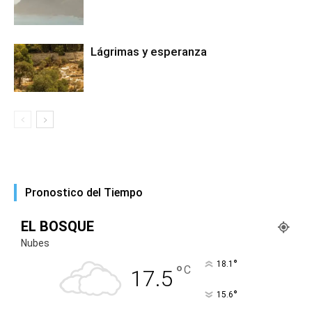
Lágrimas y esperanza
Pronostico del Tiempo
EL BOSQUE
Nubes
°
18.1
°
C
17.5
°
15.6