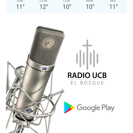
SÁB
DOM
LUN
MAR
MIÉ
11
°
12
°
10
°
10
°
11
°