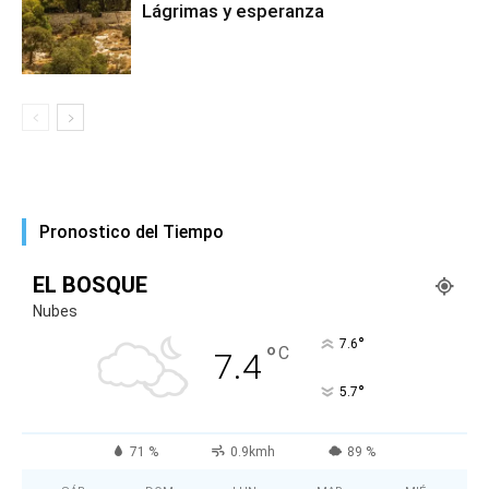
Lágrimas y esperanza
Pronostico del Tiempo
EL BOSQUE
Nubes
°
7.6
°
C
7.4
°
5.7
71 %
0.9kmh
89 %