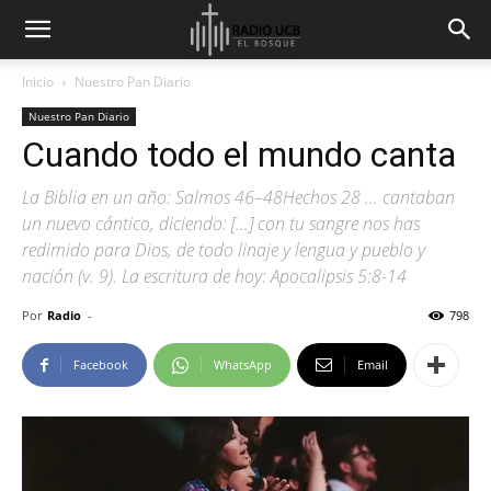
Inicio
Nuestro Pan Diario
Nuestro Pan Diario
Cuando todo el mundo canta
La Biblia en un año: Salmos 46–48Hechos 28 … cantaban
un nuevo cántico, diciendo: […] con tu sangre nos has
redimido para Dios, de todo linaje y lengua y pueblo y
nación (v. 9). La escritura de hoy: Apocalipsis 5:8-14
Por
Radio
-
798
Facebook
WhatsApp
Email