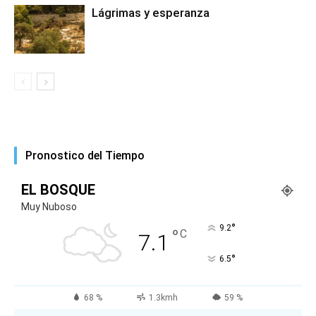
Lágrimas y esperanza
Pronostico del Tiempo
EL BOSQUE
Muy Nuboso
°
9.2
°
C
7.1
°
6.5
68 %
1.3kmh
59 %