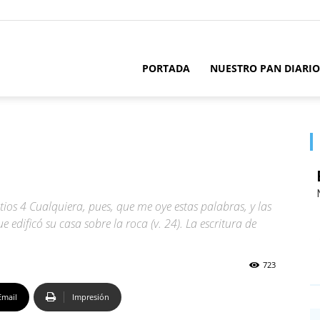
PORTADA
NUESTRO PAN DIARIO
ios 4 Cualquiera, pues, que me oye estas palabras, y las
edificó su casa sobre la roca (v. 24). La escritura de
723
Email
Impresión