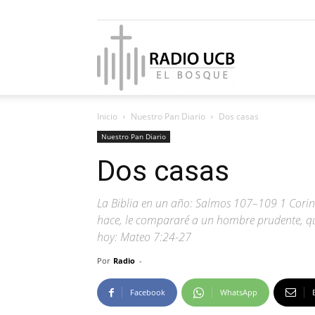
Radio
Inicio
Nuestro Pan Diario
Dos casas
UCB
Nuestro Pan Diario
Dos casas
La Biblia en un año: Salmos 107–109 1 Corint
El
hace, le compararé a un hombre prudente, que 
hoy: Mateo 7:24-27
Por
Radio
-
Bosque
Facebook
WhatsApp