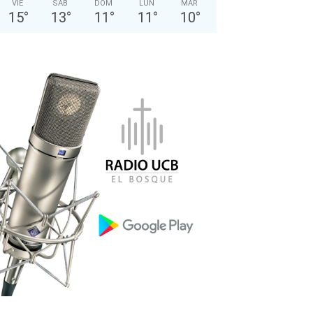
VIE
SÁB
DOM
LUN
MAR
15
°
13
°
11
°
11
°
10
°