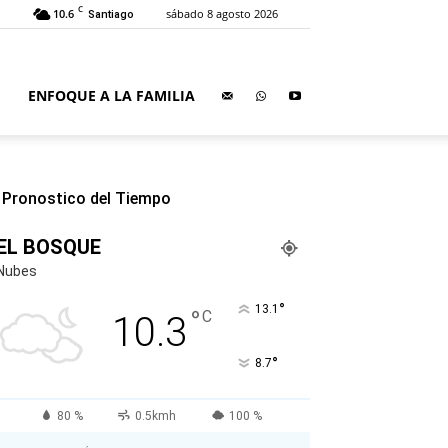
C
10.6
sábado 8 agosto 2026
Santiago
ENFOQUE A LA FAMILIA
Pronostico del Tiempo
EL BOSQUE
Nubes
°
13.1
°
C
10.3
°
8.7
80 %
0.5kmh
100 %