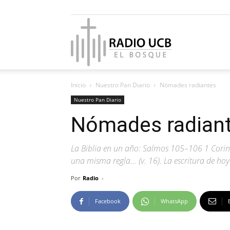
Radio
Inicio
Nuestro Pan Diario
Nómades radiantes
UCB
Nuestro Pan Diario
Nómades radian
La Biblia en un año: Salmos 105–106 1 Corin
El
una misma regla… (v. 16). La escritura de hoy
Por
Radio
-
Facebook
WhatsApp
Bosque