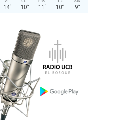
VIE
SÁB
DOM
LUN
MAR
14
°
10
°
11
°
10
°
9
°