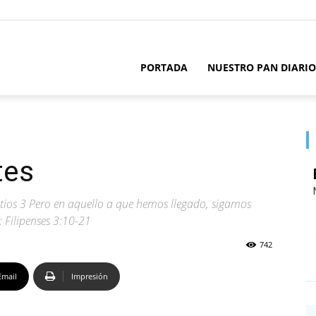
PORTADA
NUESTRO PAN DIARIO
tes
tios 3 Pero en aquello a que hemos llegado, sigamos
: Filipenses 3:10-21
742
Email
Impresión