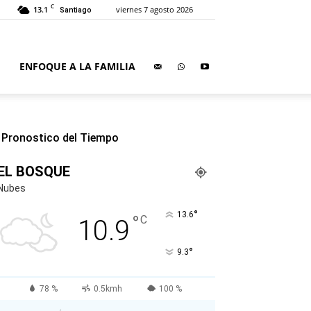
C
13.1
viernes 7 agosto 2026
Santiago
ENFOQUE A LA FAMILIA
Pronostico del Tiempo
EL BOSQUE
Nubes
°
13.6
°
C
10.9
°
9.3
78 %
0.5kmh
100 %