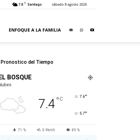
C
7.8
sábado 8 agosto 2026
Santiago
ENFOQUE A LA FAMILIA
Pronostico del Tiempo
EL BOSQUE
Nubes
°
7.6
°
C
7.4
°
5.7
71 %
0.9kmh
89 %