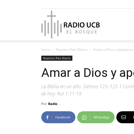
Radio
Inicio
Nuestro Pan Diario
Amar a Dios y apoyarse 
UCB
Nuestro Pan Diario
Amar a Dios y ap
La Biblia en un año: Salmos 123–125 1 Corinti
El
de hoy: Rut 1:11-19
Por
Radio
-
Facebook
WhatsApp
Bosque