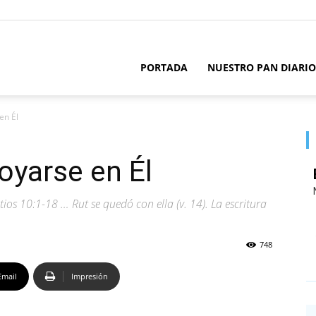
PORTADA
NUESTRO PAN DIARIO
en Él
oyarse en Él
os 10:1-18 … Rut se quedó con ella (v. 14). La escritura
748
Email
Impresión