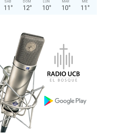
SÁB
DOM
LUN
MAR
MIÉ
11
°
12
°
10
°
10
°
11
°