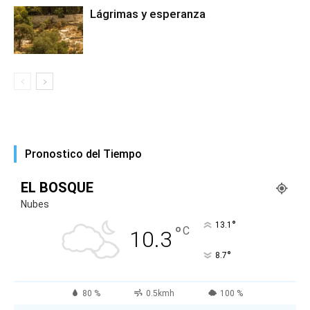
Lágrimas y esperanza
Pronostico del Tiempo
EL BOSQUE
Nubes
°
13.1
°
C
10.3
°
8.7
80 %
0.5kmh
100 %