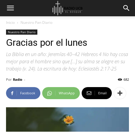
Inicio
Nuestro Pan Diario
Nuestro Pan Diario
Gracias por el lunes
La Biblia en un año: Jeremías 40–42 Hebreos 4 No hay cosa
mejor para el hombre sino que […] su alma se alegre en su
trabajo (v. 24). La escritura de hoy: Eclesiastés 2:17-25
Por
Radio
-
682
Facebook
WhatsApp
Email