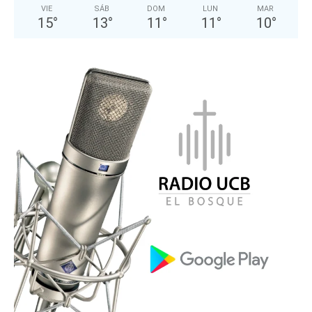
VIE
SÁB
DOM
LUN
MAR
15
°
13
°
11
°
11
°
10
°