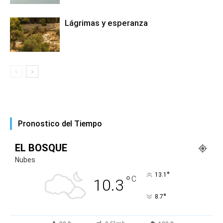
Lágrimas y esperanza
Pronostico del Tiempo
EL BOSQUE
Nubes
°
13.1
°
C
10.3
°
8.7