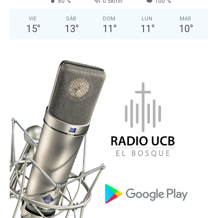
80 %
0.5kmh
100 %
VIE
SÁB
DOM
LUN
MAR
15
°
13
°
11
°
11
°
10
°