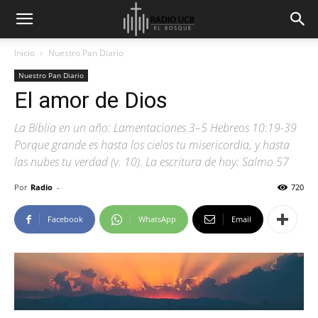
Inicio
Nuestro Pan Diario
Nuestro Pan Diario
El amor de Dios
La Biblia en un año: Lamentaciones 3–5 Hebreos 10:19-39
Porque grande es hasta los cielos tu misericordia, y hasta
las nubes tu verdad (v. 10). La escritura de hoy: Salmo 57
Por
Radio
-
720
Facebook
WhatsApp
Email