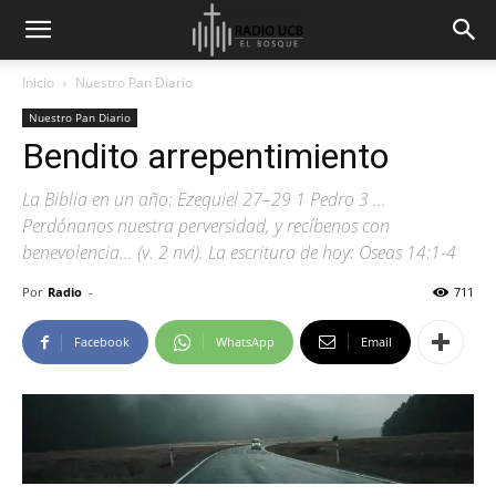
Inicio
Nuestro Pan Diario
Nuestro Pan Diario
Bendito arrepentimiento
La Biblia en un año: Ezequiel 27–29 1 Pedro 3 …
Perdónanos nuestra perversidad, y recíbenos con
benevolencia… (v. 2 nvi). La escritura de hoy: Oseas 14:1-4
Por
Radio
-
711
Facebook
WhatsApp
Email