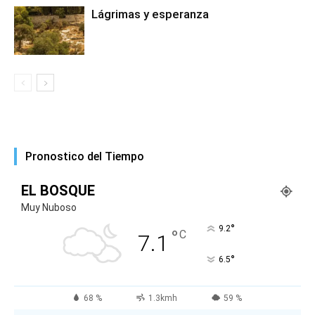
Lágrimas y esperanza
Pronostico del Tiempo
EL BOSQUE
Muy Nuboso
°
9.2
°
C
7.1
°
6.5
68 %
1.3kmh
59 %