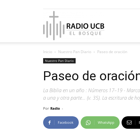
Radio
Inicio
Nuestro Pan Diario
Paseo de oración
UCB
Nuestro Pan Diario
Paseo de oració
La Biblia en un año : Números 17–19 - Marcos 
El
a una y otra parte… (v. 35). La escritura de h
Por
Radio
-
Facebook
WhatsApp
Bosque