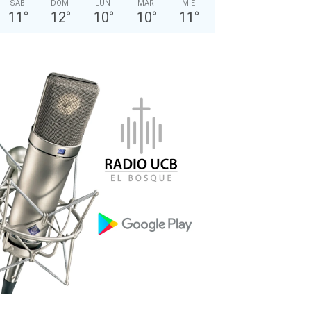
SÁB
DOM
LUN
MAR
MIÉ
11
°
12
°
10
°
10
°
11
°