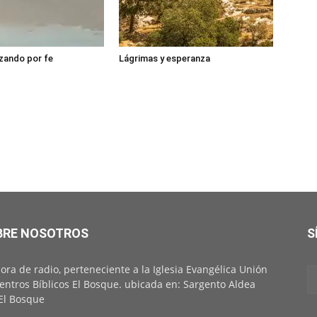
zando por fe
Lágrimas y esperanza
BRE NOSOTROS
S
ora de radio, perteneciente a la Iglesia Evangélica Unión
entros Bíblicos El Bosque. ubicada en: Sargento Aldea
El Bosque