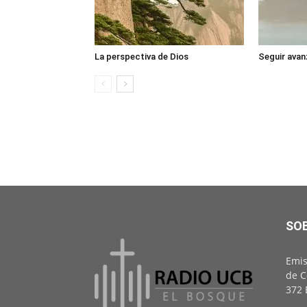
La perspectiva de Dios
Seguir avan
SO
Emis
de C
372 