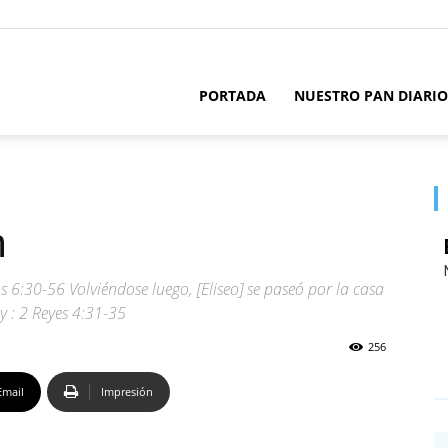
PORTADA
NUESTRO PAN DIARIO
n
6:30-56 Volviéndose luego, [Eliseo] se paseó por la casa
oy : 2 Reyes 4:31-35
256
Email
Impresión