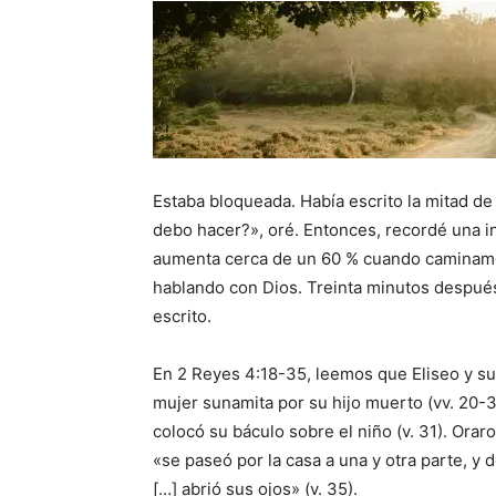
Estaba bloqueada. Había escrito la mitad de
debo hacer?», oré. Entonces, recordé una i
aumenta cerca de un 60 % cuando caminamos,
hablando con Dios. Treinta minutos después
escrito.
En 2 Reyes 4:18-35, leemos que Eliseo y su
mujer sunamita por su hijo muerto (vv. 20-35
colocó su báculo sobre el niño (v. 31). Orar
«se paseó por la casa a una y otra parte, y
[…] abrió sus ojos» (v. 35).