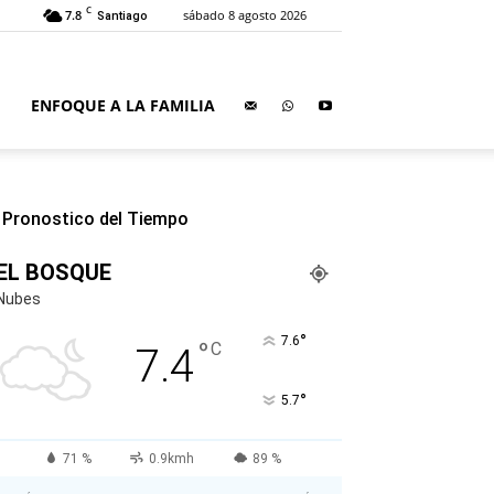
C
7.8
sábado 8 agosto 2026
Santiago
ENFOQUE A LA FAMILIA
Pronostico del Tiempo
EL BOSQUE
Nubes
°
7.6
°
C
7.4
°
5.7
71 %
0.9kmh
89 %