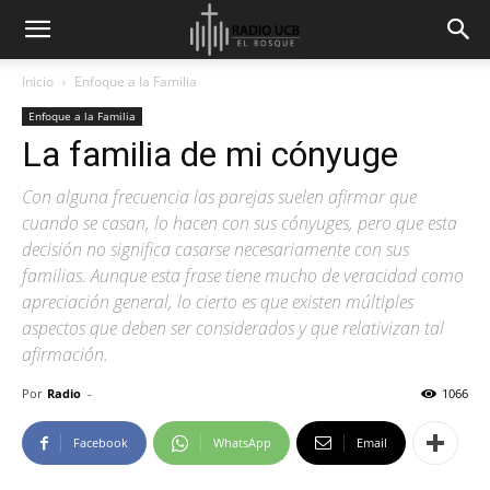
Inicio
Enfoque a la Familia
Enfoque a la Familia
La familia de mi cónyuge
Con alguna frecuencia las parejas suelen afirmar que
cuando se casan, lo hacen con sus cónyuges, pero que esta
decisión no significa casarse necesariamente con sus
familias. Aunque esta frase tiene mucho de veracidad como
apreciación general, lo cierto es que existen múltiples
aspectos que deben ser considerados y que relativizan tal
afirmación.
Por
Radio
-
1066
Facebook
WhatsApp
Email