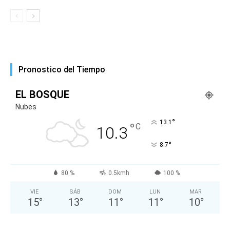
Pronostico del Tiempo
EL BOSQUE
Nubes
°
13.1
°
C
10.3
°
8.7
80 %
0.5kmh
100 %
VIE
SÁB
DOM
LUN
MAR
15
°
13
°
11
°
11
°
10
°