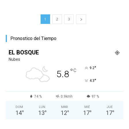
1
2
3
Pronostico del Tiempo
EL BOSQUE
Nubes
°
9.2
°
C
5.8
°
4.3
74 %
0.9kmh
97 %
DOM
LUN
MAR
MIÉ
JUE
14
°
13
°
12
°
17
°
17
°