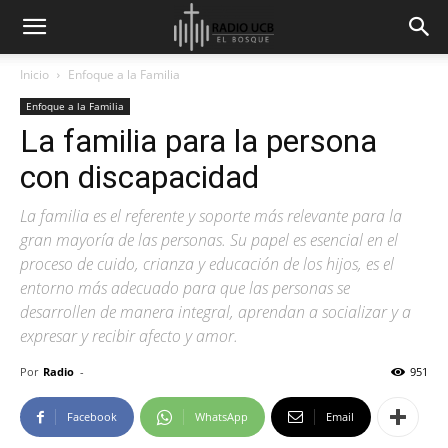
Inicio
Enfoque a la Familia
Enfoque a la Familia
La familia para la persona
con discapacidad
La familia es el referente y soporte más relevante para la
gran mayoría de las personas. Su papel es esencial en el
proceso de cuido, crianza y educación de los hijos, es el
entorno más adecuado para que las personas se
desarrollen de manera integral, aprendan a socializar y a
expresar y recibir afecto y amor.
Por
Radio
-
951
Facebook
WhatsApp
Email