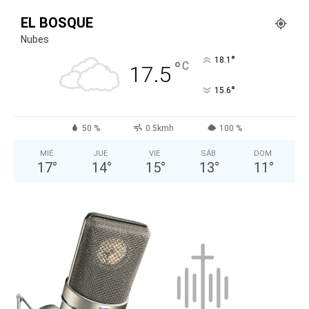
EL BOSQUE
Nubes
°
18.1
°
C
17.5
°
15.6
50 %
0.5kmh
100 %
MIÉ
JUE
VIE
SÁB
DOM
17
°
14
°
15
°
13
°
11
°