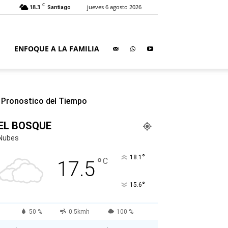
C
18.3
jueves 6 agosto 2026
Santiago
ENFOQUE A LA FAMILIA
Pronostico del Tiempo
EL BOSQUE
Nubes
°
18.1
°
C
17.5
°
15.6
50 %
0.5kmh
100 %