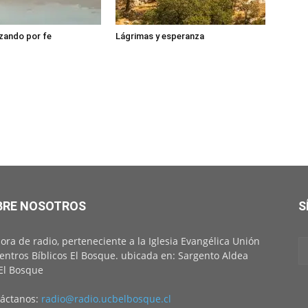
zando por fe
Lágrimas y esperanza
BRE NOSOTROS
S
ora de radio, perteneciente a la Iglesia Evangélica Unión
entros Bíblicos El Bosque. ubicada en: Sargento Aldea
El Bosque
áctanos:
radio@radio.ucbelbosque.cl