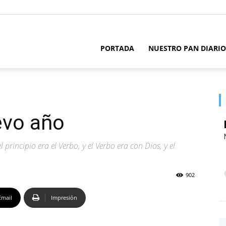
PORTADA
NUESTRO PAN DIARIO
evo año
principio era el Verbo, y el Verbo era con Dios, y el
902
Email
Impresión