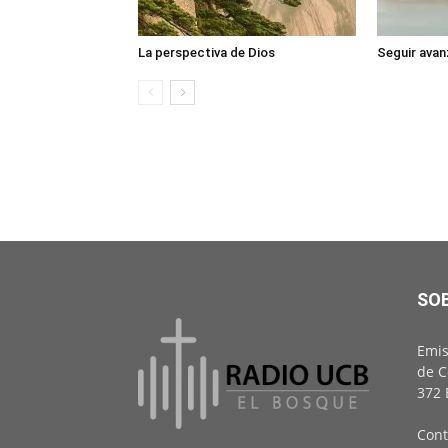
La perspectiva de Dios
Seguir avan
SO
Emis
de C
372 
Cont