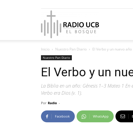
Radio
Inicio
Nuestro Pan Diario
El Verbo y un nuevo año
UCB
Nuestro Pan Diario
El Verbo y un nu
La Biblia en un año: Génesis 1–3 Mateo 1 En el 
El
Verbo era Dios (v. 1).
Por
Radio
-
Facebook
WhatsApp
Bosque