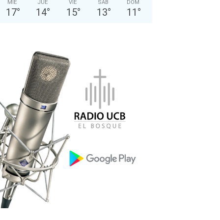
MIÉ
JUE
VIE
SÁB
DOM
17
°
14
°
15
°
13
°
11
°