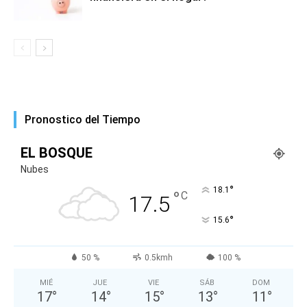
Pronostico del Tiempo
EL BOSQUE
Nubes
°
18.1
°
C
17.5
°
15.6
50 %
0.5kmh
100 %
MIÉ
JUE
VIE
SÁB
DOM
17
°
14
°
15
°
13
°
11
°