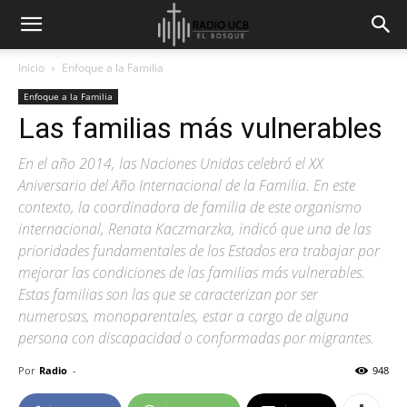
Inicio
Enfoque a la Familia
Enfoque a la Familia
Las familias más vulnerables
En el año 2014, las Naciones Unidas celebró el XX
Aniversario del Año Internacional de la Familia. En este
contexto, la coordinadora de familia de este organismo
internacional, Renata Kaczmarzka, indicó que una de las
prioridades fundamentales de los Estados era trabajar por
mejorar las condiciones de las familias más vulnerables.
Estas familias son las que se caracterizan por ser
numerosas, monoparentales, estar a cargo de alguna
persona con discapacidad o conformadas por migrantes.
Por
Radio
-
948