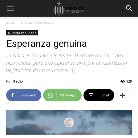
Inicio
Nuestro Pan Diario
Nuestro Pan Diario
Esperanza genuina
La Biblia en un año: Génesis 18–19 Mateo 6:1-18 … nos
hizo renacer para una esperanza viva, por la resurrección
de Jesucristo de los muertos (v. 3).
Por
Radio
-
929
Facebook
WhatsApp
Email