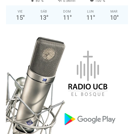
80 %
0.5kmh
100 %
VIE
SÁB
DOM
LUN
MAR
15
°
13
°
11
°
11
°
10
°