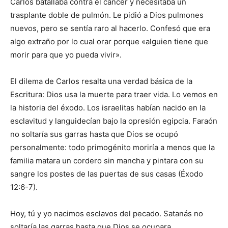
Carlos batallaba contra el cáncer y necesitaba un
trasplante doble de pulmón. Le pidió a Dios pulmones
nuevos, pero se sentía raro al hacerlo. Confesó que era
algo extraño por lo cual orar porque «alguien tiene que
morir para que yo pueda vivir».
El dilema de Carlos resalta una verdad básica de la
Escritura: Dios usa la muerte para traer vida. Lo vemos en
la historia del éxodo. Los israelitas habían nacido en la
esclavitud y languidecían bajo la opresión egipcia. Faraón
no soltaría sus garras hasta que Dios se ocupó
personalmente: todo primogénito moriría a menos que la
familia matara un cordero sin mancha y pintara con su
sangre los postes de las puertas de sus casas (Éxodo
12:6-7).
Hoy, tú y yo nacimos esclavos del pecado. Satanás no
soltaría las garras hasta que Dios se ocupara