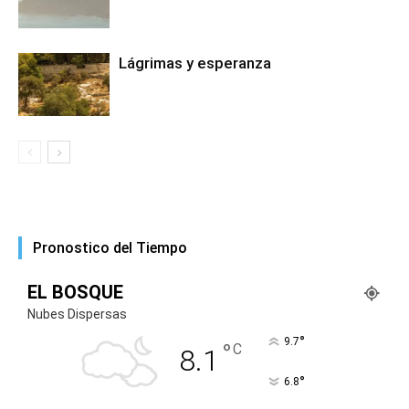
Lágrimas y esperanza
Pronostico del Tiempo
EL BOSQUE
Nubes Dispersas
°
9.7
°
C
8.1
°
6.8