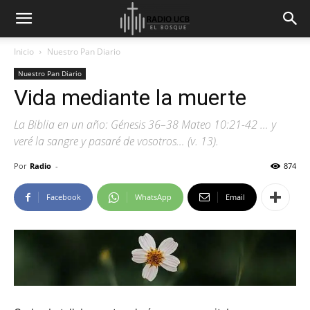
Inicio
Nuestro Pan Diario
Nuestro Pan Diario
Vida mediante la muerte
La Biblia en un año: Génesis 36–38 Mateo 10:21-42 … y
veré la sangre y pasaré de vosotros… (v. 13).
Por
Radio
-
874
Facebook
WhatsApp
Email