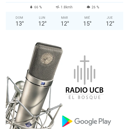
66 %
1.8kmh
26 %
DOM
LUN
MAR
MIÉ
JUE
13
°
12
°
12
°
15
°
12
°