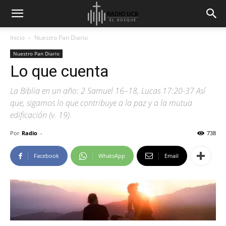
Inicio
Nuestro Pan Diario
Nuestro Pan Diario
Lo que cuenta
La Biblia en un año: 2 Samuel 16–18, Lucas 17:20-37 Así
que, sigamos lo que contribuye a la paz y a la mutua
edificación (v. 19).
Por
Radio
-
738
Facebook
WhatsApp
Email