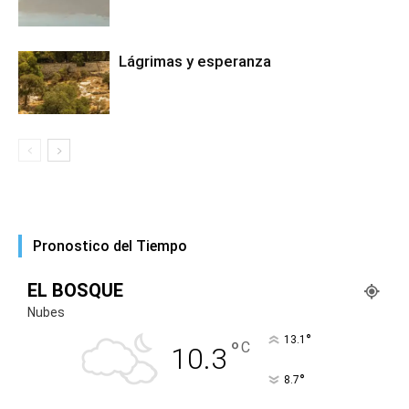
Lágrimas y esperanza
Pronostico del Tiempo
EL BOSQUE
Nubes
°
13.1
°
C
10.3
°
8.7