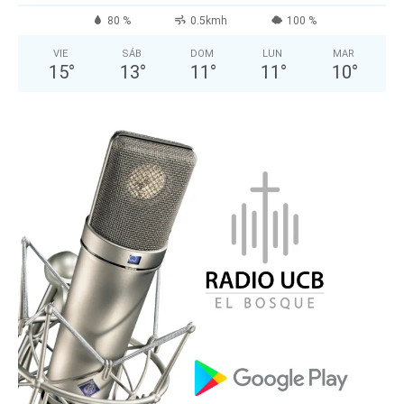
80 %
0.5kmh
100 %
VIE
SÁB
DOM
LUN
MAR
15
°
13
°
11
°
11
°
10
°