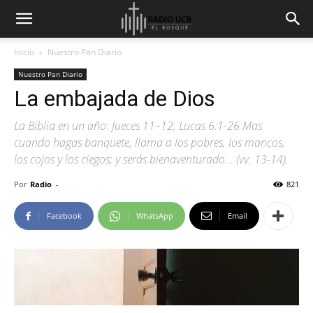
Inicio
Nuestro Pan Diario
Nuestro Pan Diario
La embajada de Dios
La Biblia en un año: Jueces 11–12, Lucas 6:1-26 Mas
cuando hagas banquete, llama a los pobres, los mancos,
los cojos y los ciegos; y serás bienaventurado… (vv. 13-14).
Por
Radio
-
821
Facebook
WhatsApp
Email