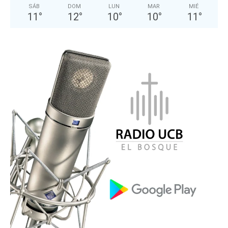
SÁB
DOM
LUN
MAR
MIÉ
11
°
12
°
10
°
10
°
11
°