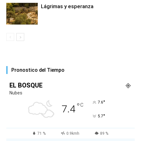
Lágrimas y esperanza
Pronostico del Tiempo
EL BOSQUE
Nubes
°
7.6
°
C
7.4
°
5.7
71 %
0.9kmh
89 %