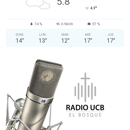
5.8
°
4.3
74 %
0.9kmh
97 %
DOM
LUN
MAR
MIÉ
JUE
14
°
13
°
12
°
17
°
17
°