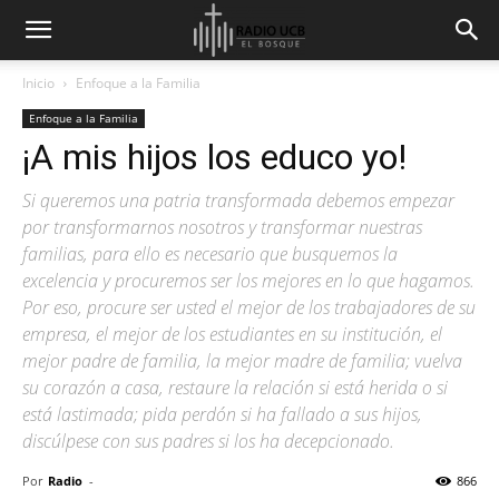
Inicio
Enfoque a la Familia
Enfoque a la Familia
¡A mis hijos los educo yo!
Si queremos una patria transformada debemos empezar
por transformarnos nosotros y transformar nuestras
familias, para ello es necesario que busquemos la
excelencia y procuremos ser los mejores en lo que hagamos.
Por eso, procure ser usted el mejor de los trabajadores de su
empresa, el mejor de los estudiantes en su institución, el
mejor padre de familia, la mejor madre de familia; vuelva
su corazón a casa, restaure la relación si está herida o si
está lastimada; pida perdón si ha fallado a sus hijos,
discúlpese con sus padres si los ha decepcionado.
Por
Radio
-
866