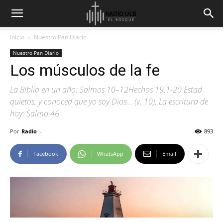
Inicio
Nuestro Pan Diario
Nuestro Pan Diario
Los músculos de la fe
La Biblia en un año: Salmos 10–12Hechos 19:1-20 Estad
quietos, y conoced que yo soy Dios… (v. 10). La escritura de
hoy: Salmo 46
Por
Radio
-
893
Facebook
WhatsApp
Email