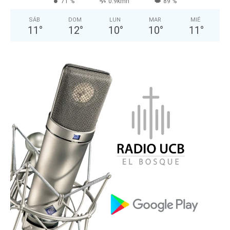
71 %
0.9kmh
89 %
SÁB
DOM
LUN
MAR
MIÉ
11
°
12
°
10
°
10
°
11
°