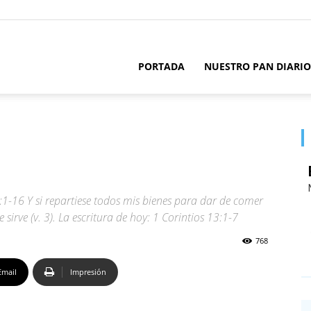
PORTADA
NUESTRO PAN DIARIO
-16 Y si repartiese todos mis bienes para dar de comer
sirve (v. 3). La escritura de hoy: 1 Corintios 13:1-7
768
Email
Impresión