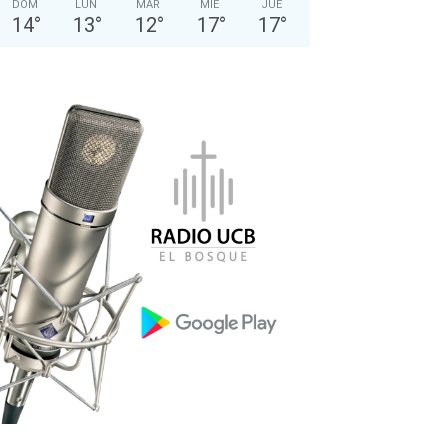
DOM
LUN
MAR
MIÉ
JUE
14
°
13
°
12
°
17
°
17
°