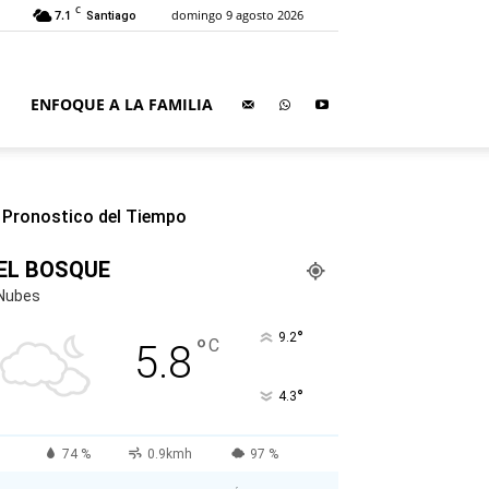
C
7.1
domingo 9 agosto 2026
Santiago
ENFOQUE A LA FAMILIA
Pronostico del Tiempo
EL BOSQUE
Nubes
°
9.2
°
C
5.8
°
4.3
74 %
0.9kmh
97 %