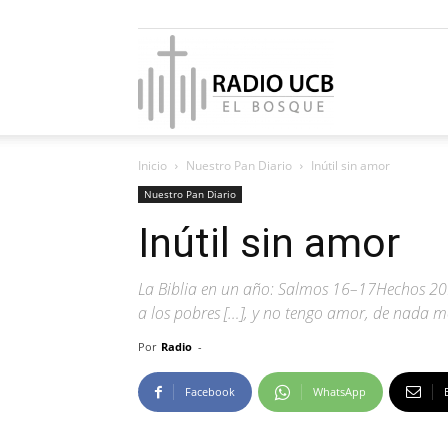
Radio
Inicio
Nuestro Pan Diario
Inútil sin amor
UCB
Nuestro Pan Diario
Inútil sin amor
La Biblia en un año: Salmos 16–17Hechos 20:1
El
a los pobres […], y no tengo amor, de nada me 
Por
Radio
-
Facebook
WhatsApp
Bosque