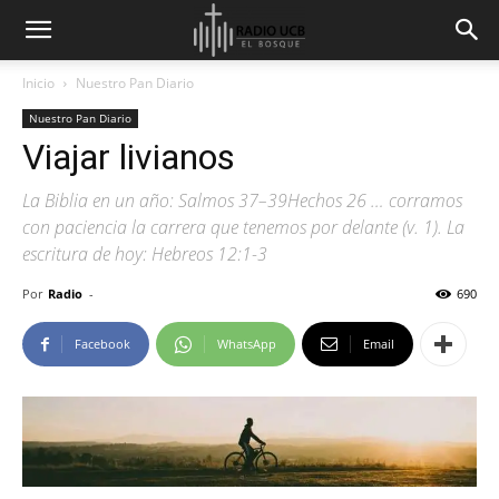
Inicio
Nuestro Pan Diario
Nuestro Pan Diario
Viajar livianos
La Biblia en un año: Salmos 37–39Hechos 26 … corramos
con paciencia la carrera que tenemos por delante (v. 1). La
escritura de hoy: Hebreos 12:1-3
Por
Radio
-
690
Facebook
WhatsApp
Email