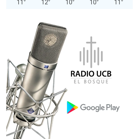
11
°
12
°
10
°
10
°
11
°