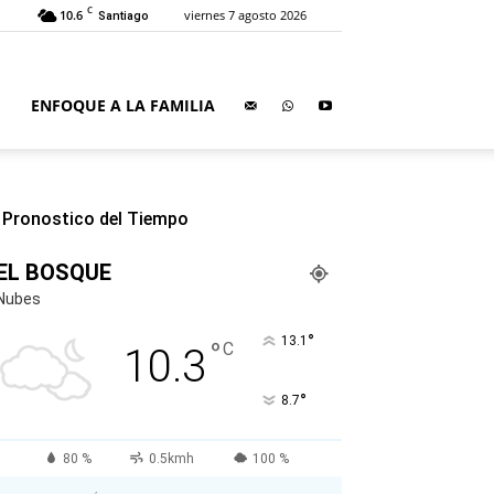
C
10.6
viernes 7 agosto 2026
Santiago
ENFOQUE A LA FAMILIA
Pronostico del Tiempo
EL BOSQUE
Nubes
°
13.1
°
C
10.3
°
8.7
80 %
0.5kmh
100 %