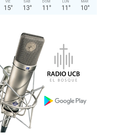
VIE
SÁB
DOM
LUN
MAR
15
°
13
°
11
°
11
°
10
°