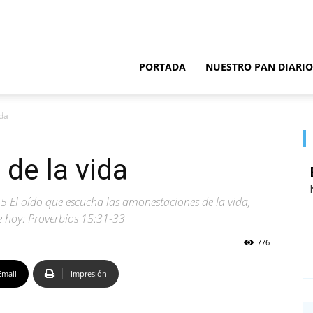
PORTADA
NUESTRO PAN DIARIO
ida
de la vida
 El oído que escucha las amonestaciones de la vida,
de hoy: Proverbios 15:31-33
776
Email
Impresión