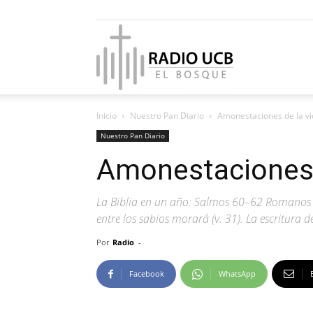
Radio
Inicio
Nuestro Pan Diario
Amonestaciones de la v
UCB
Nuestro Pan Diario
Amonestaciones 
La Biblia en un año: Salmos 60–62 Romanos 5
El
entre los sabios morará (v. 31). La escritura 
Por
Radio
-
Facebook
WhatsApp
Bosque