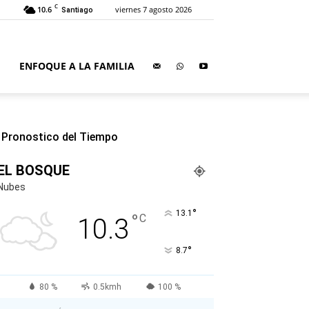
C
10.6
viernes 7 agosto 2026
Santiago
ENFOQUE A LA FAMILIA
Pronostico del Tiempo
EL BOSQUE
Nubes
°
13.1
°
C
10.3
°
8.7
80 %
0.5kmh
100 %