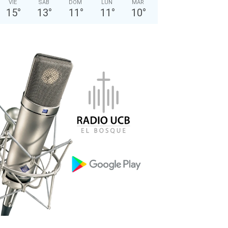
VIE
SÁB
DOM
LUN
MAR
15
°
13
°
11
°
11
°
10
°