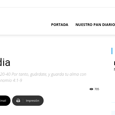
PORTADA
NUESTRO PAN DIARIO
dia
:20-40 Por tanto, guárdate, y guarda tu alma con
ronomio 4:1-9
705
Email
Impresión