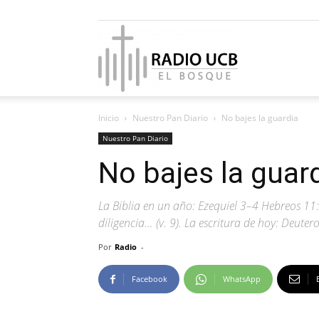
Radio
Inicio
Nuestro Pan Diario
No bajes la guardia
UCB
Nuestro Pan Diario
No bajes la guar
La Biblia en un año: Ezequiel 3–4 Hebreos 11
El
diligencia… (v. 9). La escritura de hoy: Deute
Por
Radio
-
Facebook
WhatsApp
Bosque