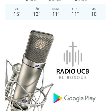
VIE
SÁB
DOM
LUN
MAR
15
°
13
°
11
°
11
°
10
°