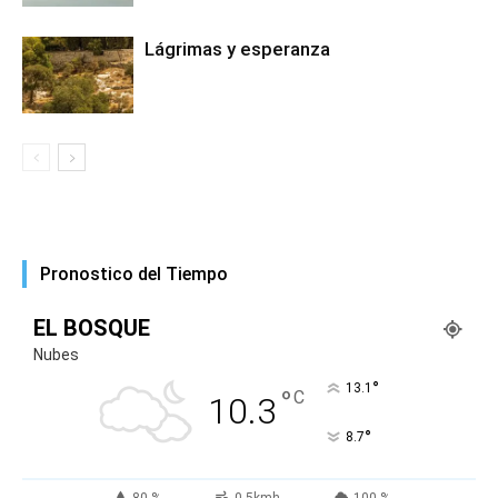
Lágrimas y esperanza
Pronostico del Tiempo
EL BOSQUE
Nubes
°
13.1
°
C
10.3
°
8.7
80 %
0.5kmh
100 %