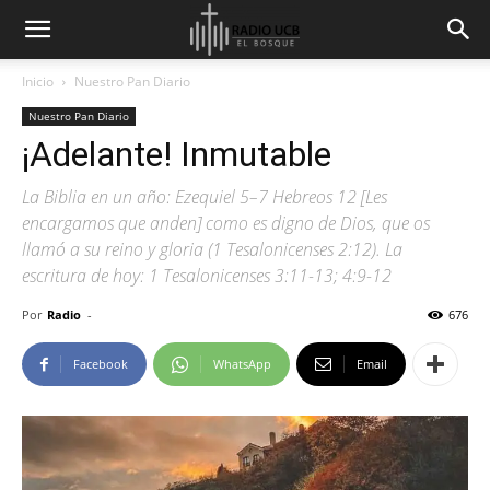
Inicio
Nuestro Pan Diario
Nuestro Pan Diario
¡Adelante! Inmutable
La Biblia en un año: Ezequiel 5–7 Hebreos 12 [Les
encargamos que anden] como es digno de Dios, que os
llamó a su reino y gloria (1 Tesalonicenses 2:12). La
escritura de hoy: 1 Tesalonicenses 3:11-13; 4:9-12
Por
Radio
-
676
Facebook
WhatsApp
Email