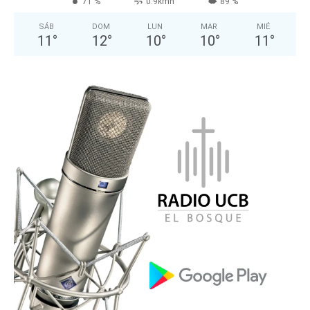
71 %
0.9kmh
89 %
SÁB
DOM
LUN
MAR
MIÉ
11
°
12
°
10
°
10
°
11
°