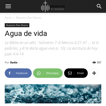
Inicio
Nuestro Pan Diario
Nuestro Pan Diario
Agua de vida
La Biblia en un año : Números 7–8 Marcos 4:21-41 … tú le
pedirías, y él te daría agua viva (v. 10). La escritura de hoy :
Juan 4:4-14
Por
Radio
-
957
Facebook
WhatsApp
Email