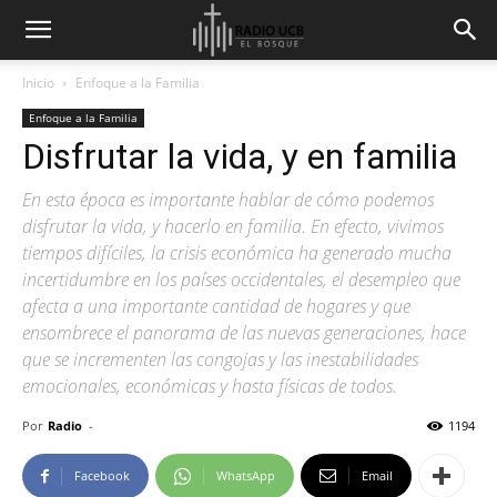
Inicio
Enfoque a la Familia
Enfoque a la Familia
Disfrutar la vida, y en familia
En esta época es importante hablar de cómo podemos
disfrutar la vida, y hacerlo en familia. En efecto, vivimos
tiempos difíciles, la crisis económica ha generado mucha
incertidumbre en los países occidentales, el desempleo que
afecta a una importante cantidad de hogares y que
ensombrece el panorama de las nuevas generaciones, hace
que se incrementen las congojas y las inestabilidades
emocionales, económicas y hasta físicas de todos.
Por
Radio
-
1194
Facebook
WhatsApp
Email