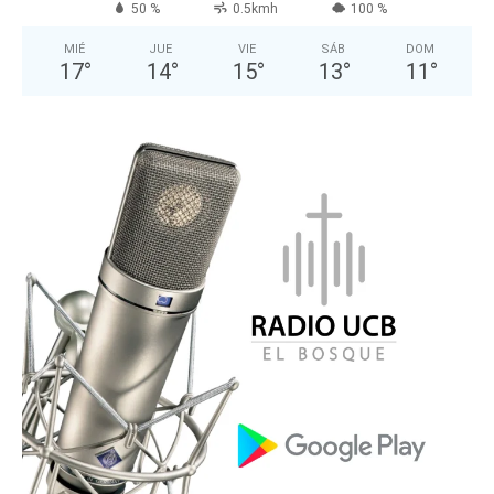
50 %
0.5kmh
100 %
MIÉ
JUE
VIE
SÁB
DOM
17
°
14
°
15
°
13
°
11
°