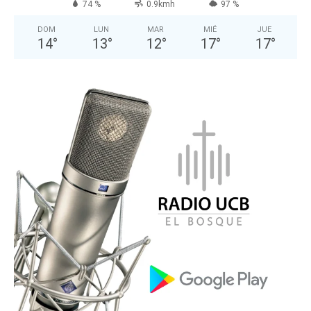
74 %
0.9kmh
97 %
DOM
LUN
MAR
MIÉ
JUE
14
°
13
°
12
°
17
°
17
°