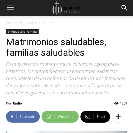
Inicio
Enfoque a la Familia
Enfoque a la Familia
Matrimonios saludables,
familias saludables
En muy diversos contextos socio- culturales y geográfico-
históricos, los antropólogos han encontrado evidencias
contundentes de la conformación de estructuras familiares
derivadas a partir de modos semejantes a lo que se puede
entender en general como acuerdos matrimoniales.
Por
Radio
-
1239
Facebook
WhatsApp
Email